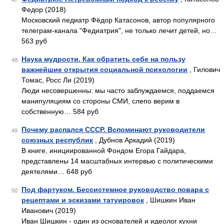
47
Федор (2018)
Московский педиатр Фёдор Катасонов, автор популярного
телеграм-канала "Федиатрия", не только лечит детей, но…
563 руб
Наука мудрости. Как обратить себе на пользу
48
важнейшие открытия социальной психологии
, Гилович
Томас, Росс Ли (2019)
Люди несовершенны: мы часто заблуждаемся, поддаемся
манипуляциям со стороны СМИ, слепо верим в
собственную… 584 руб
Почему распался СССР. Вспоминают руководители
49
союзных республик
, Дубнов Аркадий (2019)
В книге, инициированной Фондом Егора Гайдара,
представлены 14 масштабных интервью с политическими
деятелями… 648 руб
Под фартуком. Бессистемное руководство повара с
50
рецептами и эскизами татуировок
, Шишкин Иван
Иванович (2019)
Иван Шишкин - один из основателей и идеолог кухни