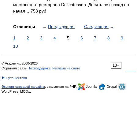
московского ресторана Delicatessen. Десять лет назад он
начал… 758 руб
Страницы
←
Предыдущая
Следующая
→
1
2
3
4
5
6
7
8
9
10
© Академик, 2000-2026
18+
Обратная связь:
Техподдержка
,
Реклама на сайте
👣 Путешествия
Экспорт словарей на сайты
, сделанные на PHP,
Joomla,
Drupal,
WordPress, MODx.