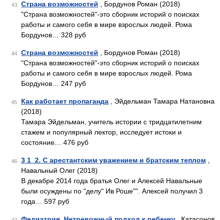
Страна возможностей
, Бордунов Роман (2018)
43
"Страна возможностей"-это сборник историй о поисках
работы и самого себя в мире взрослых людей. Рома
Бордунов… 328 руб
Страна возможностей
, Бордунов Роман (2018)
44
"Страна возможностей"-это сборник историй о поисках
работы и самого себя в мире взрослых людей. Рома
Бордунов… 247 руб
Как работает пропаганда
, Эйдельман Тамара Натановна
45
(2018)
Тамара Эйдельман, учитель истории с тридцатилетним
стажем и популярный лектор, исследует истоки и
состояние… 476 руб
3 1_2. С арестантским уважением и братским теплом
,
46
Навальный Олег (2018)
В декабре 2014 года братья Олег и Алексей Навальные
были осуждены по "делу" Ив Роше"". Алексей получил 3
года… 597 руб
Федиатрия. Нетревожный подход к ребенку
, Катасонов