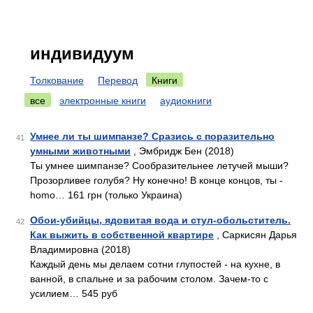
индивидуум
Толкование
Перевод
Книги
все
электронные книги
аудиокниги
Умнее ли ты шимпанзе? Сразись с поразительно
41
умными животными
, Эмбридж Бен (2018)
Ты умнее шимпанзе? Сообразительнее летучей мыши?
Прозорливее голубя? Ну конечно! В конце концов, ты -
homo… 161 грн (только Украина)
Обои-убийцы, ядовитая вода и стул-обольститель.
42
Как выжить в собственной квартире
, Саркисян Дарья
Владимировна (2018)
Каждый день мы делаем сотни глупостей - на кухне, в
ванной, в спальне и за рабочим столом. Зачем-то с
усилием… 545 руб